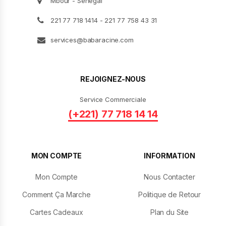
Mbour - Senegal
221 77 718 1414 - 221 77 758 43 31
services@babaracine.com
REJOIGNEZ-NOUS
Service Commerciale
(+221) 77 718 14 14
MON COMPTE
INFORMATION
Mon Compte
Nous Contacter
Comment Ça Marche
Politique de Retour
Cartes Cadeaux
Plan du Site